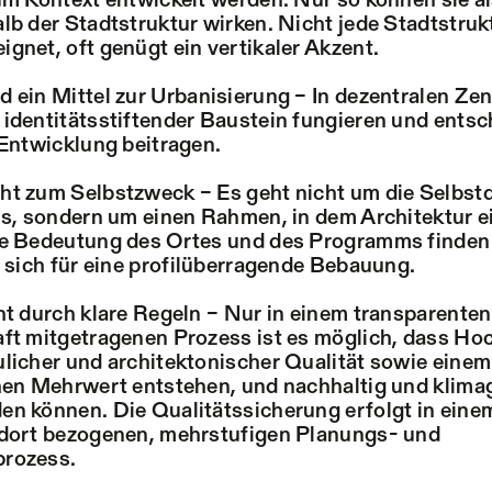
um Kontext entwickelt werden. Nur so können sie a
lb der Stadtstruktur wirken. Nicht jede Stadtstrukt
gnet, oft genügt ein vertikaler Akzent.
 ein Mittel zur Urbanisierung – In dezentralen Ze
identitätsstiftender Baustein fungieren und ents
 Entwicklung beitragen.
t zum Selbstzweck – Es geht nicht um die Selbstd
ls, sondern um einen Rahmen, in dem Architektur 
ie Bedeutung des Ortes und des Programms finden
t sich für eine profilüberragende Bebauung.
ht durch klare Regeln – Nur in einem transparenten
ft mitgetragenen Prozess ist es möglich, dass Ho
licher und architektonischer Qualität sowie einem
hen Mehrwert entstehen, und nachhaltig und klima
n können. Die Qualitätssicherung erfolgt in eine
ndort bezogenen, mehrstufigen Planungs- und
rozess.