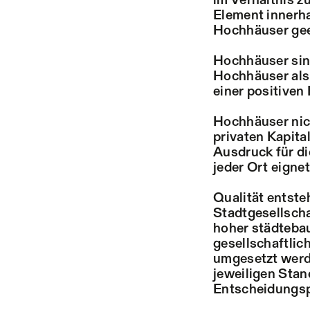
im Verhältnis z
Element innerha
Hochhäuser geei
Hochhäuser sind
Hochhäuser als 
einer positiven
Hochhäuser nich
privaten Kapita
Ausdruck für d
jeder Ort eigne
Qualität entste
Stadtgesellscha
hoher städtebau
gesellschaftlic
umgesetzt werde
jeweiligen Sta
Entscheidungsp