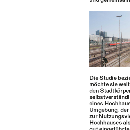
und gemeinsam,
Die Studie bezi
möchte sie weit
den Stadtkörpe
selbstverständl
eines Hochhausp
Umgebung, der 
zur Nutzungsvie
Hochhauses als 
gut eingeführte