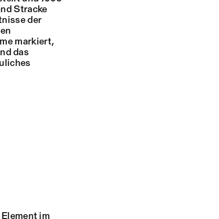
and Stracke
tnisse der
nen
ume markiert,
und das
uliches
s Element im