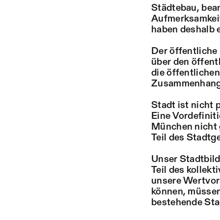
Städtebau, bea
Aufmerksamkeit 
haben deshalb 
Der öffentliche
über den öffent
die öffentlich
Zusammenhang 
Stadt ist nicht 
Eine Vordefinit
München nicht 
Teil des Stadtg
Unser Stadtbild 
Teil des kollek
unsere Wertvor
können, müssen 
bestehende Stad