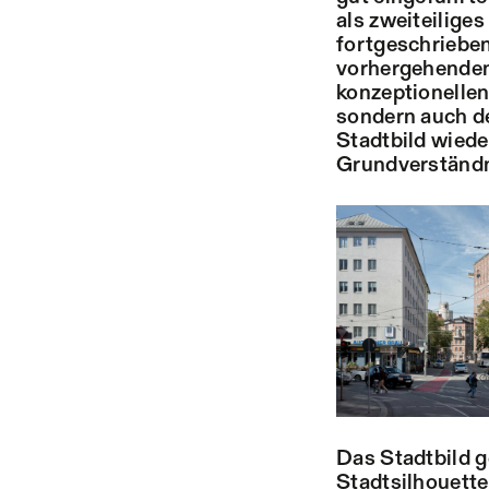
als zweiteilige
fortgeschrieben
vorhergehenden
konzeptionellen
sondern auch d
Stadtbild wiede
Grundverständni
Das Stadtbild ge
Stadtsilhouette