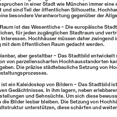
nspruchen in einer Stadt wie München immer eine 
und sind Teil der öffentlichen Silhouette. Hochh
eine besondere Verantwortung gegenüber der Allge
 Raum ist das Wesentliche – Die europäische Stadt 
lichen, für jeden zugänglichen Stadtraum und vertr
en Interessen. Hochhäuser müssen daher zwingend 
mit dem öffentlichen Raum gedacht werden.
planbar, aber gestaltbar – Das Stadtbild entwickelt s
ion von parzellenscharfen Hochhausstandorten kan
geben. Die präzise städtebauliche Setzung von Ho
estaltungsprozesses.
ist ein Kaleidoskop von Bildern – Das Stadtbild ist
tiven Gedächtnisses. In ihm lagern, neben erlebbare
stellungen und Sehnsüchte. Um sich diese bewus
die Bilder lesbar bleiben. Die Setzung von Hochhä
tstruktur unterstützen, diese schärfen und weite