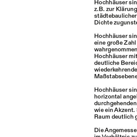
Hochhäuser sin
z.B. zur Klärun
städtebaulicher
Dichte zugunste
Hochhäuser sind
eine große Zahl
wahrgenommen w
Hochhäuser mit 
deutliche Berei
wiederkehrende 
Maßstabsebenen
Hochhäuser sin
horizontal ang
durchgehenden T
wie ein Akzent
Raum deutlich g
Die Angemessen