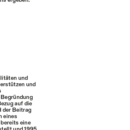
ens ergeben.
litäten und
terstützen und
s
he Begründung
ezug auf die
 der Beitrag
n eines
bereits eine
stellt und 1995