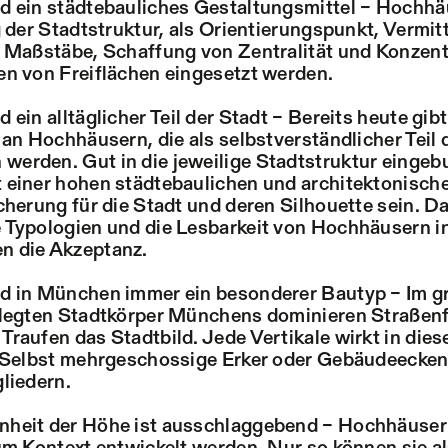
d ein städtebauliches Gestaltungsmittel – Hochh
g der Stadtstruktur, als Orientierungspunkt, Vermit
 Maßstäbe, Schaffung von Zentralität und Konzent
n von Freiflächen eingesetzt werden.
 ein alltäglicher Teil der Stadt – Bereits heute gi
 an Hochhäusern, die als selbstverständlicher Teil 
erden. Gut in die jeweilige Stadtstruktur einge
einer hohen städtebaulichen und architektonische
cherung für die Stadt und deren Silhouette sein. D
Typologien und die Lesbarkeit von Hochhäusern in
 die Akzeptanz.
d in München immer ein besonderer Bautyp – Im g
elegten Stadtkörper Münchens dominieren Straßenf
raufen das Stadtbild. Jede Vertikale wirkt in die
. Selbst mehrgeschossige Erker oder Gebäudeecke
liedern.
heit der Höhe ist ausschlaggebend – Hochhäuse