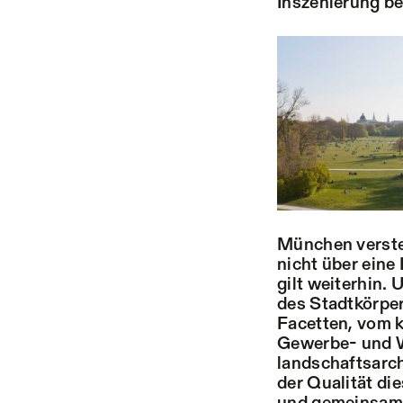
Inszenierung be
München versteh
nicht über eine
gilt weiterhin.
des Stadtkörper
Facetten, vom 
Gewerbe- und W
landschaftsarch
der Qualität di