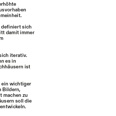
erhöhte
ausvorhaben
meinheit.
definiert sich
itt damit immer
im
ich iterativ.
n es in
chhäusern ist
 ein wichtiger
n Bildern,
st machen zu
usern soll die
rentwickeln.