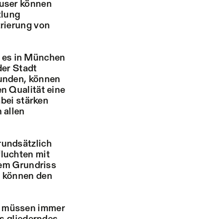
äuser können
tlung
rierung von
bt es in München
der Stadt
bunden, können
n Qualität eine
abei stärken
 allen
rundsätzlich
luchten mit
sem Grundriss
n können den
r müssen immer