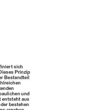
iniert sich
Dieses Prinzip
er Bestandteil
ahlreichen
rkenden
baulichen und
 entsteht aus
ander bestehen