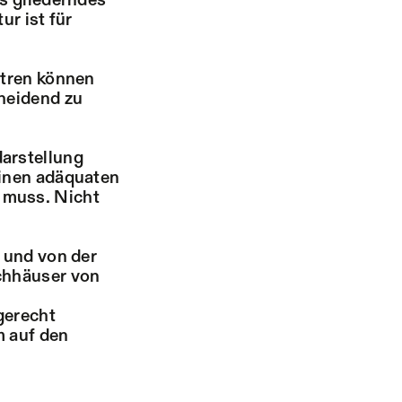
ls gliederndes
ur ist für
ntren können
cheidend zu
arstellung
einen adäquaten
 muss. Nicht
 und von der
chhäuser von
gerecht
m auf den