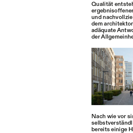
Qualität entste
ergebnisoffenen
und nachvollzi
dem architekto
adäquate Antwo
der Allgemeinhei
Nach wie vor si
selbstverständl
bereits einige