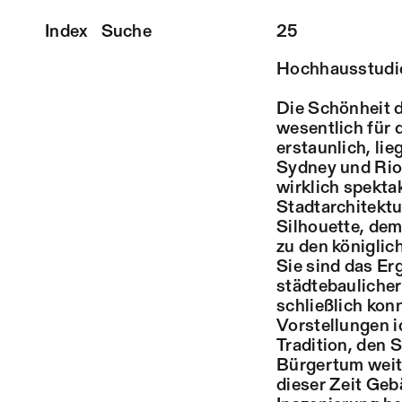
Index
Suche
25
Hochhausstudi
Die Schönheit d
wesentlich für 
erstaunlich, li
Sydney und Rio 
wirklich spekta
Stadtarchitektur
Silhouette, de
zu den königli
Sie sind das Er
städtebaulicher
schließlich kon
Vorstellungen i
Tradition, den 
Bürgertum weite
dieser Zeit Geb