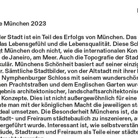
e München 2023
er Stadt ist ein Teil des Erfolgs von München. Das 
das Lebensgefühl und die Lebensqualität. Diese Sc
egt München doch nicht, wie die internationalen Ko
de Janeiro, am Meer. Auch die Topografie der Stadt
kulär. Münchens Schönheit basiert auf seiner einzi
. Sämtliche Stadtbilder, von der Altstadt mit ihrer
m Nymphenburger Schloss mit seinem wunderschön
chen Prachtstraßen und dem Englischen Garten wu
gebnis architektonischer, landschaftsarchitektoni
 Konzepte. Dies ist nicht außergewöhnlich für eine
nte man mit der königlichen Macht die jeweiligen s
deal umsetzen. Die Besonderheit Münchens ist, da
Stadt- und Freiraum städtebaulich zu inszenieren, 
rgeführt wurde. Interessant ist, wie selbstverstän
äude, Stadtraum und Freiraum als Teile einer städ