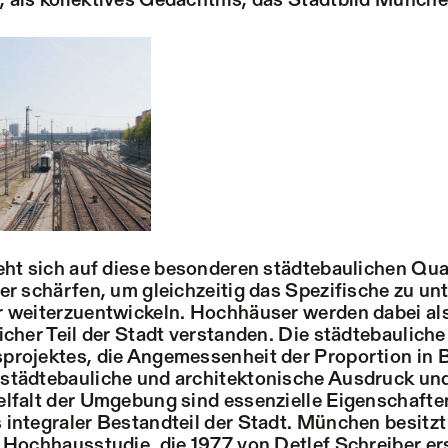
 als kollektives Gedächtnis, das Stadtbild Münch
eht sich auf diese besonderen städtebaulichen Qua
er schärfen, um gleichzeitig das Spezifische zu un
r weiterzuentwickeln. Hochhäuser werden dabei al
icher Teil der Stadt verstanden. Die städtebaulic
rojektes, die Angemessenheit der Proportion in B
städtebauliche und architektonische Ausdruck und
lfalt der Umgebung sind essenzielle Eigenschafte
integraler Bestandteil der Stadt. München besitzt 
 Hochhausstudie, die 1977 von Detlef Schreiber er