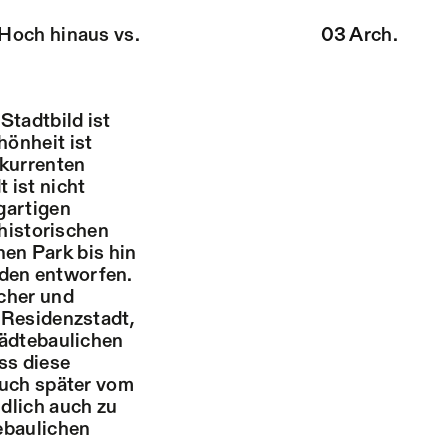
Hoch hinaus
vs.
03 Arch.
Stadtbild ist
hönheit ist
nkurrenten
 ist nicht
gartigen
 historischen
en Park bis hin
rden entworfen.
scher und
 Residenzstadt,
tädtebaulichen
ss diese
auch später vom
dlich auch zu
tebaulichen