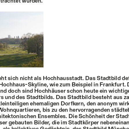
trachtet wurden.
t sich nicht als Hochhausstadt. Das Stadtbild def
 Hochhaus-Skyline, wie zum Beispiel in Frankfurt. 
 Und doch sind Hochhäuser schon heute ein wichtig
s und des Stadtbilds. Das Stadtbild besteht aus z
kleinteiligen ehemaligen Dorfkern, den anonym wi
ohnquartieren, bis zu den hervorragenden städte
itektonischen Ensembles. Die Schönheit der Stadt
eser gebauten Bilder, die im Stadtkörper nebenein