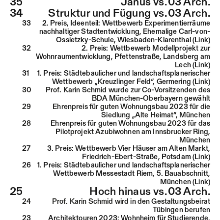
35
Janus vs.
03 Arch.
34
Struktur und Fügung vs.
03 Arch.
33
2. Preis, Ideenteil: Wettbewerb Experimentierräume
nachhaltiger Stadtentwicklung, Ehemalige Carl-von-
Ossietzky-Schule, Wiesbaden-Klarenthal (Link)
32
2. Preis: Wettbewerb Modellprojekt zur
Wohnraumentwicklung, Pfettenstraße, Landsberg am
Lech (Link)
31
1. Preis: Städtebaulicher und landschaftsplanerischer
Wettbewerb „Kreuzlinger Feld“, Germering (Link)
30
Prof. Karin Schmid wurde zur Co-Vorsitzenden des
BDA München-Oberbayern gewählt
29
Ehrenpreis für guten Wohnungsbau 2023 für die
Siedlung „Alte Heimat“, München
28
Ehrenpreis für guten Wohnungsbau 2023 für das
Pilotprojekt Azubiwohnen am Innsbrucker Ring,
München
27
3. Preis: Wettbewerb Vier Häuser am Alten Markt,
Friedrich-Ebert-Straße, Potsdam (Link)
26
1. Preis: Städtebaulicher und landschaftsplanerischer
Wettbewerb Messestadt Riem, 5. Bauabschnitt,
München (Link)
25
Hoch hinaus vs.
03 Arch.
24
Prof. Karin Schmid wird in den Gestaltungsbeirat
Tübingen berufen
23
Architektouren 2023: Wohnheim für Studierende,