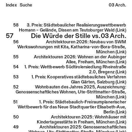
Index
Suche
03 Arch.
58
3. Preis: Städtebaulicher Realisierungswettbewerb
Homann – Gelände, Dissen am Teutoburger Wald (Link)
57
Die Würde der Stille vs.
03 Arch.
56
Architektouren 2026: Neubau von SWM
Werkswohnungen mit Kita, Katharina-von-Bora-Straße,
München (Link)
55
Architektouren 2026: Wohnen an der Aubinger
Allee, Freiham, München (Link)
54
1. Preis: Wettbewerb Südtirolersiedlung Rheinstraße
2.0, Bregenz (Link)
53
1. Preis: Kooperatives städtebauliches Verfahren
Glan Gärten, Salzburg (Link)
52
Wohnbauten des Jahres 2025, Auszeichnung:
Genossenschaftliches Wohnen, Ute-Strittmatter-Straße,
München (Link)
51
1. Preis: Städtebaulich-Freiraumplanerischer
Wettbewerb für das Neue Stadtquartier Elisabeth-Aue,
Berlin (Link)
50
Architektouren 2025: Wohnhäuser mit
Kindertagesstätte in Freiham, München (Link)
49
Architektouren 2025: Genossenschaftliches