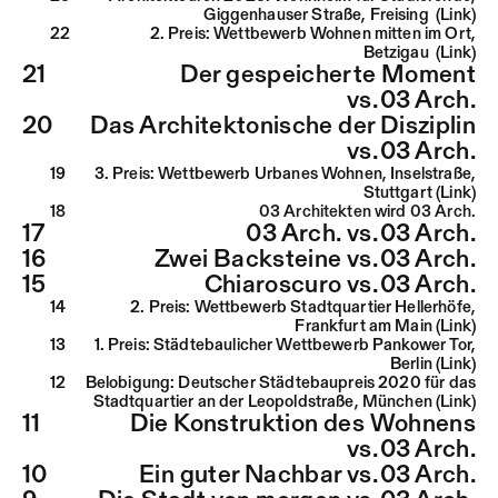
Giggenhauser Straße, Freising (Link)
22
2. Preis: Wettbewerb Wohnen mitten im Ort,
Betzigau (Link)
21
Der gespeicherte Moment
vs.
03 Arch.
20
Das Architektonische der Disziplin
vs.
03 Arch.
19
3. Preis: Wettbewerb Urbanes Wohnen, Inselstraße,
Stuttgart (Link)
18
03 Architekten wird 03 Arch.
17
03 Arch. vs.
03 Arch.
16
Zwei Backsteine vs.
03 Arch.
15
Chiaroscuro vs.
03 Arch.
14
2. Preis: Wettbewerb Stadtquartier Hellerhöfe,
Frankfurt am Main (Link)
13
1. Preis: Städtebaulicher Wettbewerb Pankower Tor,
Berlin (Link)
12
Belobigung: Deutscher Städtebaupreis 2020 für das
Stadtquartier an der Leopoldstraße, München (Link)
11
Die Konstruktion des Wohnens
vs.
03 Arch.
10
Ein guter Nachbar vs.
03 Arch.