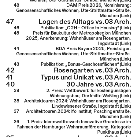
Wohnen, Ute-Strittmatter-Straße, München (Link)
48
DAM Preis 2026, Nominierung:
Genossenschaftliches Wohnen, Ute-Strittmatter-Straße,
München (Link)
47
Logen des Alltags vs.
03 Arch.
46
Publikation: „O2H – Office to Housing“ (Link)
45
Preis für Baukultur der Metropolregion München
2025, Anerkennung: Wohnhäuser am Rosengarten,
Ingolstadt (Link)
44
BDA Preis Bayern 2025, Preisträger:
Genossenschaftliches Wohnen, Ute-Strittmatter-Straße,
München (Link)
43
Publikation: „Bonus-Geschossflächen“ (Link)
42
Rosengarten vs.
03 Arch.
41
Typus und Unikat vs.
03 Arch.
40
30 Jahre vs.
03 Arch.
39
2. Preis: Wettbewerb für kostengünstigen
Wohnungsbau, Dorfmitte Weßling (Link)
38
Architektouren 2024: Wohnhäuser am Rosengarten,
Lindewiesener Straße, Ingolstadt (Link)
37
Architektouren 2024: ifo Institut, Poschingerstraße,
München (Link)
36
1. Preis: Ideenwettbewerb Innovative Grundrisse im
Rahmen der Hamburger Wohnraumförderung, Kategorie
Punkthaus (Link)